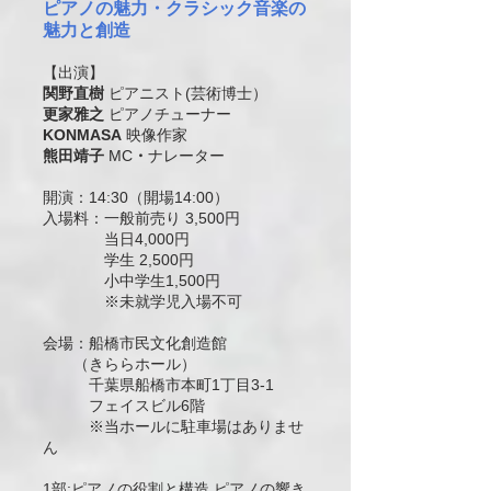
ピアノの魅力・クラシック音楽の
魅力と創造
【出演】
関野直樹
ピアニスト(芸術博士）
更家雅之
ピアノチューナー
KONMASA
映像作家
熊田靖子
MC
・
ナレーター
開演：14:30（開場14:00）
入場料：一般前売り 3,500円
当日4,000円
学生 2,500円
小中学生1,500円
※未就学児入場不可
会場：船橋市民文化創造館
（きららホール）
千葉県船橋市本町1丁目3-1
フェイスビル6階
※当ホールに駐車場はありませ
ん
1部:ピアノの役割と構造 ピアノの響き