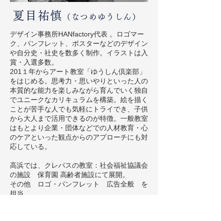
夏目祐慎
（なつめゆうしん）
デザイン事務所HANfactory代表 。ロゴマー
ク、パンフレット、ポスターなどのデザイン
や自分史・社史を数多く制作。イラストは入
賞・入選多数。
201１年からアート教室「ゆうしん倶楽部」
をはじめる。思考力・思いやりといった人の
本質的な能力を楽しみながら育んでいく独自
でユニークなカリキュラムを構築。絵を描く
ことが苦手な人でも気軽にトライでき、子供
から大人まで活用できるのが特徴。一般教室
はもとより企業・団体などでの人材教育・心
のケアといった観点からのアプローチにも対
応している。
高浜では、クレパスの教室：社会福祉協議会
の施設 保育園 高齢者施設にて展開。
その他 ロゴ・パンフレット 広告全般 を
担当。
また飲食店・公共施設のデザインに携わる。
ボランティアとして、市内の高齢者施設でア