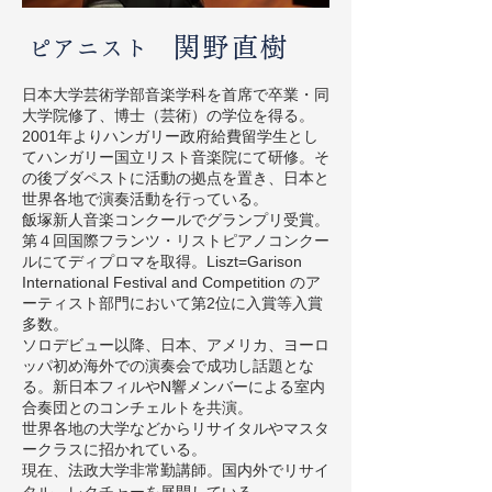
関野直樹
ピアニス
ト
日本大学芸術学部音楽学科を首席で卒業・同
大学院修了、博士（芸術）の学位を得る。
2001年よりハンガリー政府給費留学生とし
てハンガリー国立リスト音楽院にて研修。そ
の後ブダペストに活動の拠点を置き、日本と
世界各地で演奏活動を行っている。
飯塚新人音楽コンクールでグランプリ受賞。
第４回国際フランツ・リストピアノコンクー
ルにてディプロマを取得。Liszt=Garison
International Festival and Competition のア
ーティスト部門において第2位に入賞等入賞
多数。
ソロデビュー以降、日本、アメリカ、ヨーロ
ッパ初め海外での演奏会で成功し話題とな
る。新日本フィルやN響メンバーによる室内
合奏団とのコンチェルトを共演。
世界各地の大学などからリサイタルやマスタ
ークラスに招かれている。
現在、法政大学非常勤講師。国内外でリサイ
タル、レクチャーを展開している。