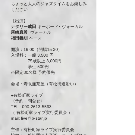
ちょっと大人のジャズタイムをお楽しみ
ください
【出演】
ナタリー成田
キーボード･ ヴォーカル
尾崎真希
ヴォーカル
福田義明
ベース
開演：16:00（開場15:30）
入場料：
一般 3,500 円
75歳以上 3,000円
学生 500円
※限定30名様 予約優先
会場：寿限無茶屋（有松街道沿い）
●有松町家ライブ
〈予約・問合せ〉
TEL :
090-2613-5563
（ 有松町家ライブ実行委員会 ）
mail:
live@b-star.jp
主催
：
有松町家ライブ実行委員会